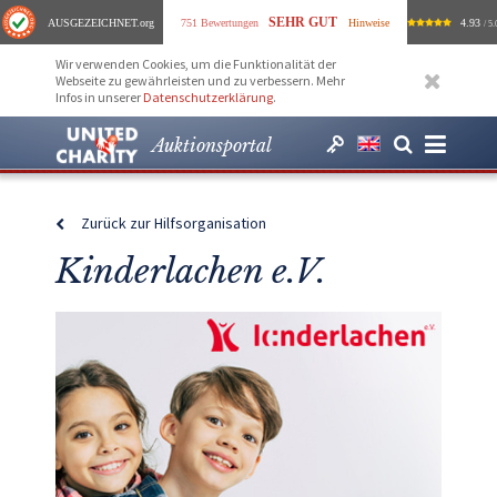
SEHR GUT
AUSGEZEICHNET
.org
751 Bewertungen
Hinweise
4.93
/ 5.
Wir verwenden Cookies, um die Funktionalität der
Webseite zu gewährleisten und zu verbessern. Mehr
Infos in unserer
Datenschutzerklärung
.
Auktionsportal
Zurück zur Hilfsorganisation
Kinderlachen e.V.