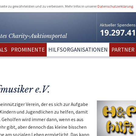
eite zu gewährleisten und zu verbessern. Mehr Infos in unserer
Datenschutzerklärung
.
Aktueller Spendens
19.297.4
tes Charity-
Auktionsportal
ALS
PROMINENTE
HILFSORGANISATIONEN
PARTNER
musiker e.V.
innütziger Verein, der es sich zur Aufgabe
ndern und Jugendlichen zu helfen, damit
. Geholfen wird immer dann, wenn es aus
hr gibt, aber dennoch das kleine bisschen
hme am sozialen Leben ermöglicht. Das kann