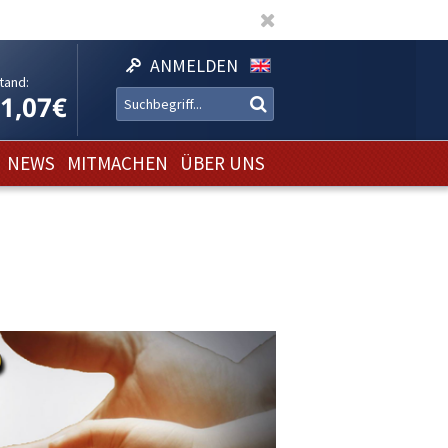
ANMELDEN
tand:
11,07€
NEWS
MITMACHEN
ÜBER UNS