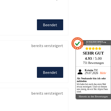
Beendet
AUSGEZEICHNET
.org
Kundenbewertungen
bereits versteigert
SEHR GUT
4.93
/ 5.00
751 Bewertungen
Kristin 71!
Beendet
29.07.2026
Mehr
Als Neukunde bin ich sehr
zufrieden
Ich habe bei euch das erste Mal
etwas ersteigert. Und wir freuen
uns riesig, da wir Ski Alpin Fans
sind.
bereits versteigert
Hinweis zu den Bewertungen