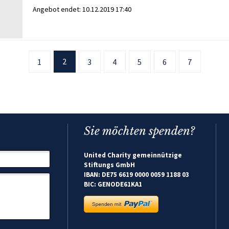
Angebot endet:
10.12.2019 17:40
2
1
3
4
5
6
7
Sie möchten spenden?
United Charity gemeinnützige
Stiftungs GmbH
IBAN: DE75 6619 0000 0059 1188 03
BIC: GENODE61KA1