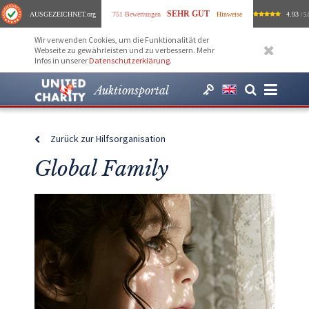
SEHR GUT
AUSGEZEICHNET
.org
751 Bewertungen
Hinweise
4.93
/ 5.
Wir verwenden Cookies, um die Funktionalität der
Webseite zu gewährleisten und zu verbessern. Mehr
Infos in unserer
Datenschutzerklärung
.
Auktionsportal
Zurück zur Hilfsorganisation
Global Family