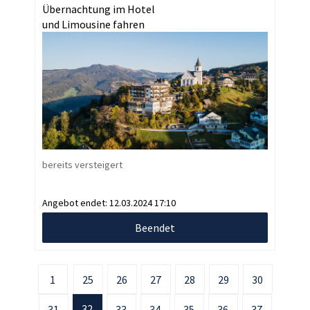
Übernachtung im Hotel
und Limousine fahren
bereits versteigert
Angebot endet:
12.03.2024 17:10
Beendet
1
25
26
27
28
29
30
32
31
33
34
35
36
37