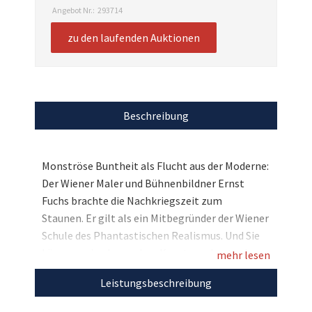
Angebot Nr.:
293714
zu den laufenden Auktionen
Beschreibung
Monströse Buntheit als Flucht aus der Moderne:
Der Wiener Maler und Bühnenbildner Ernst
Fuchs brachte die Nachkriegszeit zum
Staunen. Er gilt als ein Mitbegründer der Wiener
Schule des Phantastischen Realismus. Und Sie
können seine besondere Kunst nun hautnah
mehr lesen
erleben: Ersteigern Sie eine einmalige
Leistungsbeschreibung
Privatführung durch die Otto Wagner-Villa –
heute besser bekannt als Ernst Fuchs-Museum.