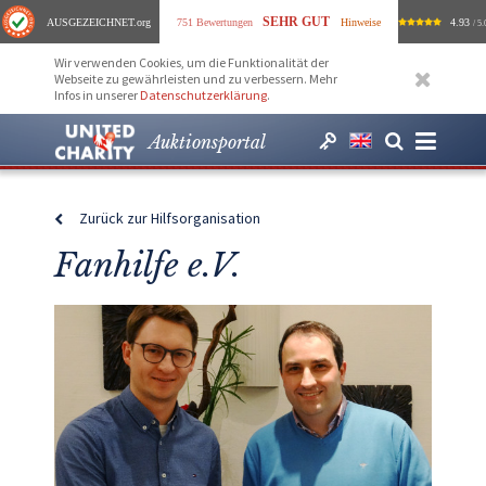
SEHR GUT
AUSGEZEICHNET
.org
751 Bewertungen
Hinweise
4.93
/ 5.
Wir verwenden Cookies, um die Funktionalität der
Webseite zu gewährleisten und zu verbessern. Mehr
Infos in unserer
Datenschutzerklärung
.
Auktionsportal
Zurück zur Hilfsorganisation
Fanhilfe e.V.