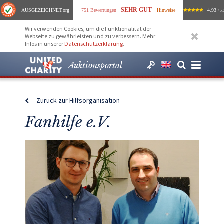
SEHR GUT
AUSGEZEICHNET
.org
751 Bewertungen
Hinweise
4.93
/ 5.
Wir verwenden Cookies, um die Funktionalität der
Webseite zu gewährleisten und zu verbessern. Mehr
Infos in unserer
Datenschutzerklärung
.
Auktionsportal
Zurück zur Hilfsorganisation
Fanhilfe e.V.