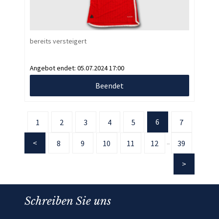
bereits versteigert
Angebot endet:
05.07.2024 17:00
Beendet
6
1
2
3
4
5
7
8
9
10
11
12
39
...
Schreiben Sie uns