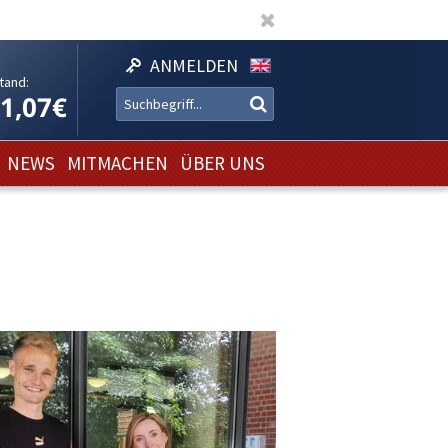
ANMELDEN
tand:
11,07€
NEWS
MITMACHEN
ÜBER UNS