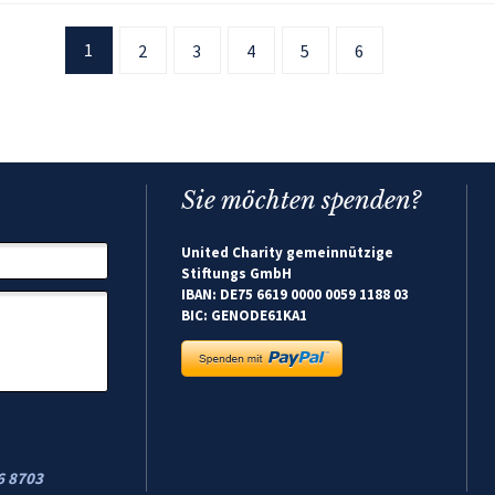
1
2
3
4
5
6
Sie möchten spenden?
United Charity gemeinnützige
Stiftungs GmbH
IBAN: DE75 6619 0000 0059 1188 03
BIC: GENODE61KA1
6 8703