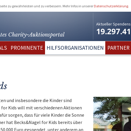
eite zu gewährleisten und zu verbessern. Mehr Infos in unserer
Datenschutzerklärung
.
Aktueller Spendens
19.297.4
tes Charity-
Auktionsportal
ALS
PROMINENTE
HILFSORGANISATIONEN
PARTNER
ds
eten und insbesondere die Kinder sind
for Kids will mit verschiedenen Aktionen
ür sorgen, dass für viele Kinder die Sonne
her hat Becks&Nagel for Kids bereits über
 50.000 Euro gespendet, unter anderem an