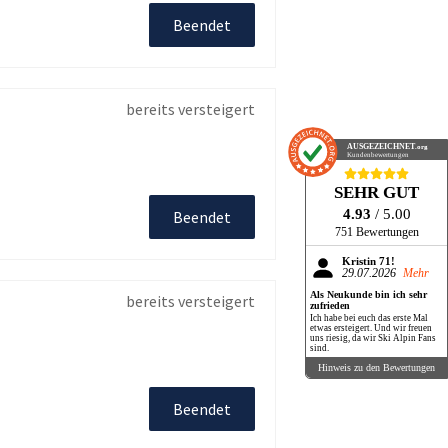
Beendet
bereits versteigert
AUSGEZEICHNET
.org
Kundenbewertungen
SEHR GUT
4.93
/ 5.00
Beendet
751 Bewertungen
Kristin 71!
29.07.2026
Mehr
Als Neukunde bin ich sehr
bereits versteigert
zufrieden
Ich habe bei euch das erste Mal
etwas ersteigert. Und wir freuen
uns riesig, da wir Ski Alpin Fans
sind.
Hinweis zu den Bewertungen
Beendet