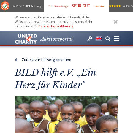
SEHR GUT
AUSGEZEICHNET
.org
751 Bewertungen
Hinweise
4.93
/ 5.
Wir verwenden Cookies, um die Funktionalität der
Webseite zu gewährleisten und zu verbessern. Mehr
Infos in unserer
Datenschutzerklärung
.
Auktionsportal
Zurück zur Hilfsorganisation
BILD hilft e.V. „Ein
Herz für Kinder"