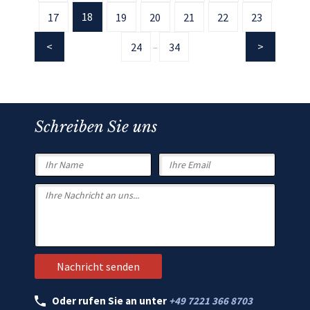
18
17
19
20
21
22
23
24
34
...
Schreiben Sie uns
Oder rufen Sie an unter
+49 7221 366 8703