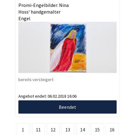
Promi-Engelbilder: Nina
Hoss‘ handgemalter
Engel
bereits versteigert
Angebot endet:
06.02.2018 16:06
Beendet
1
11
12
13
14
15
16