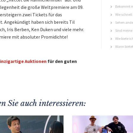
elegenheit die große Weltpremiere am 09.
Bekommt ma
ersteigern zwei Tickets für das
Wie schnell
. Angekündigt haben sich bereits Til
Sehen ande
h, Iris Berben, Ken Duken und viele mehr.
Sind meine 
emiere mit absoluter Promidichte!
Wie biete ic
Wann bietet
inzigartige Auktionen
für den guten
n Sie auch interessieren: