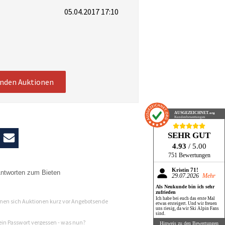
05.04.2017 17:10
enden Auktionen
AUSGEZEICHNET
.org
Kundenbewertungen
SEHR GUT
4.93
/ 5.00
751 Bewertungen
Kristin 71!
ntworten zum Bieten
29.07.2026
Mehr
Als Neukunde bin ich sehr
n
zufrieden
Ich habe bei euch das erste Mal
en sich Auktionen kurz vor Angebotsende
etwas ersteigert. Und wir freuen
uns riesig, da wir Ski Alpin Fans
sind.
in Passwort vergessen - was nun?
Hinweis zu den Bewertungen