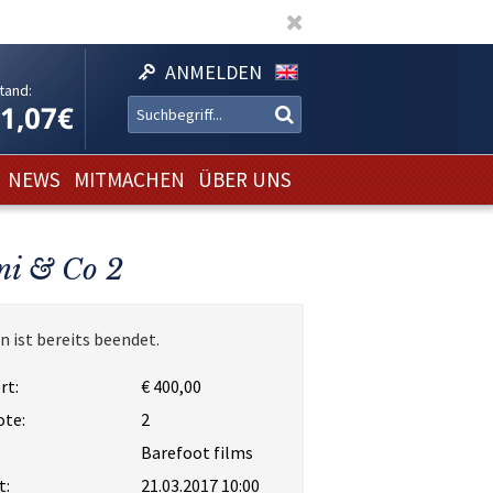
ANMELDEN
tand:
11,07€
NEWS
MITMACHEN
ÜBER UNS
ni & Co 2
n ist bereits beendet.
rt:
€ 400,00
ote:
2
Barefoot films
t:
21.03.2017 10:00