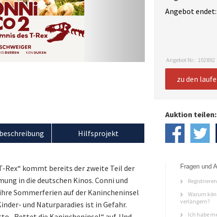
Angebot endet:
Angebot Nr.:
102892
zu den lauf
Auktion teilen:
beschreibung
Hilfsprojekt
Fragen und A
T-Rex“ kommt bereits der zweite Teil der
ung in die deutschen Kinos. Conni und
Registriere
 ihre Sommerferien auf der Kanincheninsel
Warum könn
verlängern?
inder- und Naturparadies ist in Gefahr.
Ich habe me
 „Rettet die Kanincheninsel“ auf. Und