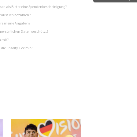
n als Bieter eine Spendenbescheinigung?
 muss ich bezahlen?
re meine Angaben?
persönlichen Daten geschützt?
h mit?
 die Charity-Fee mit?