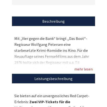
Beschreibung
Mit „Vier gegen die Bank“ bringt „Das Boot“-
Regisseur Wolfgang Petersen eine
starbesetzte Krimi-Komödie ins Kino. Für die
Neuauflage seines Fernsehfilms aus dem Jahr
1976 holte sich der Regisseur mit u.a. Til
Schweiger, Matthias Schweighöfer, Jan Josef
mehr lesen
Liefers und Alexandra Maria Lara alles was Rang
Leistungsbeschreibung
und Namen hat mit in den Cast. Und Sie und Ihre
Begleitung haben mit uns die exklusive
Möglichkeit die große Weltpremiere des Films
Sie bieten auf ein unvergessliches Red Carpet-
hautnah mitzuerleben, denn wir versteigern
Erlebnis:
Zwei VIP-Tickets für die
zwei Plätze für den 13. Dezember auf der