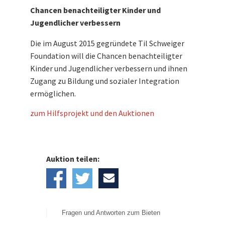
Bank II"“ leiten wir direkt, ohne Abzug von
Chancen benachteiligter Kinder und
Kosten, an die
Til Schweiger Foundatio
n
Jugendlicher verbessern
weiter.
Die im August 2015 gegründete Til Schweiger
Foundation will die Chancen benachteiligter
Kinder und Jugendlicher verbessern und ihnen
Zugang zu Bildung und sozialer Integration
ermöglichen.
zum Hilfsprojekt und den Auktionen
Auktion teilen:
Fragen und Antworten zum Bieten