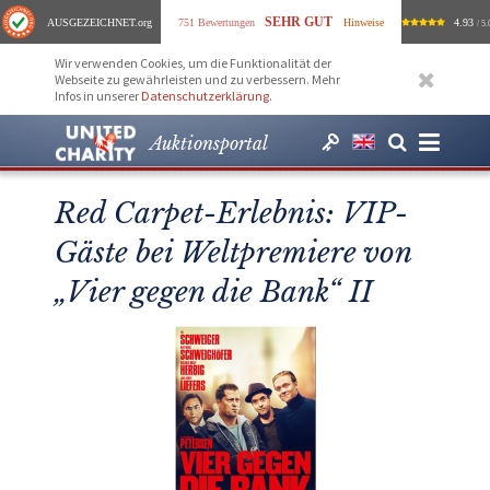
SEHR GUT
AUSGEZEICHNET
.org
751 Bewertungen
Hinweise
4.93
/ 5.
Wir verwenden Cookies, um die Funktionalität der
Webseite zu gewährleisten und zu verbessern. Mehr
Infos in unserer
Datenschutzerklärung
.
Auktionsportal
Red Carpet-Erlebnis: VIP-
Gäste bei Weltpremiere von
„Vier gegen die Bank“ II