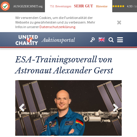
SEHR GUT
AUSGEZEICHNET
.org
751 Bewertungen
Hinweise
4.93
/ 5.
Wir verwenden Cookies, um die Funktionalität der
Webseite zu gewährleisten und zu verbessern. Mehr
Infos in unserer
Datenschutzerklärung
.
Auktionsportal
ESA-Trainingsoverall von
Astronaut Alexander Gerst