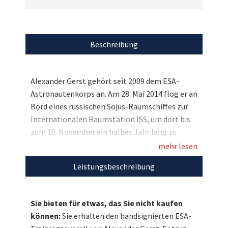
Beschreibung
Alexander Gerst gehört seit 2009 dem ESA-
Astronautenkorps an. Am 28. Mai 2014 flog er an
Bord eines russischen Sojus-Raumschiffes zur
Internationalen Raumstation ISS, um dort bis
zum 10. November ein halbes Jahr lang zu
leben und zu arbeiten. Er ist damit der elfte
mehr lesen
Deutsche im All und der dritte deutsche
Leistungsbeschreibung
Raumfahrer auf der ISS. Gemeinsam mit UNICEF
machte ESA-Astronaut Alexander Gerst an Bord
der Raumstation ISS – neben seiner
Sie bieten für etwas, das Sie nicht kaufen
wissenschaftlichen Arbeit – auch auf die
können:
Sie erhalten den handsignierten ESA-
schwierige Lage vieler Kinder weltweit