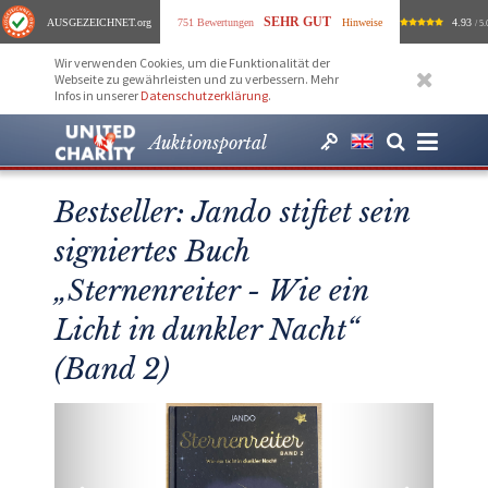
SEHR GUT
AUSGEZEICHNET
.org
751 Bewertungen
Hinweise
4.93
/ 5.
Wir verwenden Cookies, um die Funktionalität der
Webseite zu gewährleisten und zu verbessern. Mehr
Infos in unserer
Datenschutzerklärung
.
Auktionsportal
Bestseller: Jando stiftet sein
signiertes Buch
„Sternenreiter - Wie ein
Licht in dunkler Nacht“
(Band 2)