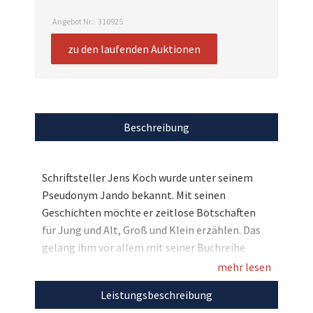
Angebot Nr.:
310925
zu den laufenden Auktionen
Beschreibung
Schriftsteller Jens Koch wurde unter seinem
Pseudonym Jando bekannt. Mit seinen
Geschichten möchte er zeitlose Botschaften
für Jung und Alt, Groß und Klein erzählen. Das
gelang ihm vor allem mit seiner Buchreihe
„Sternenreiter“, die in vielen Ländern zum
mehr lesen
Bestseller wurde und viele Menschen bewegt.
Leistungsbeschreibung
Für die NCL-Stiftung hat Jando den zweiten