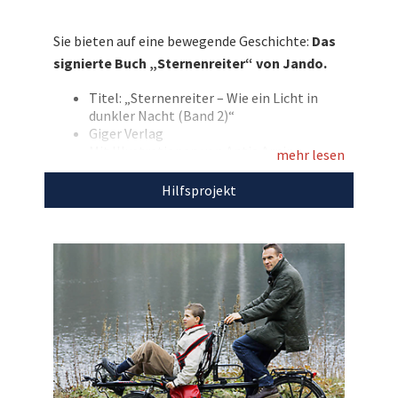
Band „Sternenreiter – Wie ein Licht in dunkler
Nacht“ persönlich signiert. Bieten Sie mit und
Sie bieten auf eine bewegende Geschichte:
Das
tun Sie Gutes!
signierte Buch „Sternenreiter“ von Jando.
Entdecken Sie bei uns auch
Titel: „Sternenreiter – Wie ein Licht in
weitere
einzigartige Auktionen
für den guten
dunkler Nacht (Band 2)“
Zweck!
Giger Verlag
Mit Illustrationen von Antje Arning
mehr lesen
125 Seiten
Hardcover
Hilfsprojekt
Mit dem Erlös dieser Auktion unterstützen wir
die
NCL-Stiftung.