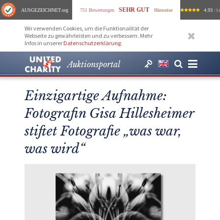
SEHR GUT
AUSGEZEICHNET
.org
751 Bewertungen
Hinweise
4.93
/ 5.
Wir verwenden Cookies, um die Funktionalität der
Webseite zu gewährleisten und zu verbessern. Mehr
Infos in unserer
Datenschutzerklärung
.
Auktionsportal
Einzigartige Aufnahme:
Fotografin Gisa Hillesheimer
stiftet Fotografie „was war,
was wird“