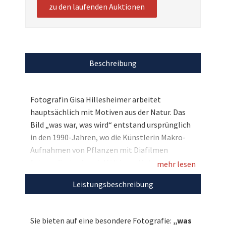
zu den laufenden Auktionen
Beschreibung
Fotografin Gisa Hillesheimer arbeitet
hauptsächlich mit Motiven aus der Natur. Das
Bild „was war, was wird“ entstand ursprünglich
in den 1990-Jahren, wo die Künstlerin Makro-
Aufnahmen von Pflanzen mit Diafilmen
fotografierte. Aus vielfältigem Material legte
mehr lesen
sie zwei Dias übereinander. Dieses hier wurde
Leistungsbeschreibung
2010 eingescannt, um Abzüge davon machen zu
können. Und Sie haben hier die Möglichkeit,
diese besondere Fotografie für den guten Zweck
Sie bieten auf eine besondere Fotografie:
„was
zu ersteigern. Bieten Sie mit und unterstützen