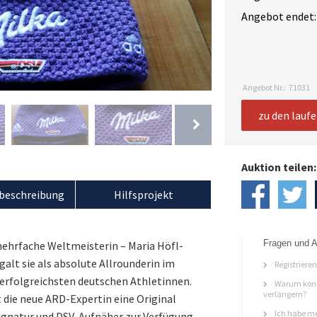
Angebot endet:
Angebot Nr.:
71031
zu den lauf
Auktion teilen:
beschreibung
Hilfsprojekt
Fragen und A
mehrfache Weltmeisterin – Maria Höfl-
galt sie als absolute Allrounderin im
Registriere
r erfolgreichsten deutschen Athletinnen.
Warum könn
verlängern?
 die neue ARD-Expertin eine Original
Ich habe me
gnatur und DSV-Aufnäher zur Verfügung.