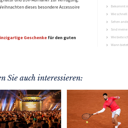
 Weihnachten dieses besondere Accessoire
Bekommt ma
Wie schnell
Sehen ande
Sind meine 
inzigartige Geschenke
für den guten
Wie biete ic
Wann bietet
n Sie auch interessieren: