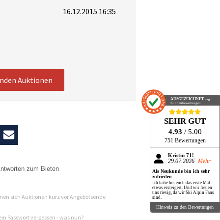
16.12.2015 16:35
enden Auktionen
AUSGEZEICHNET
.org
Kundenbewertungen
SEHR GUT
4.93
/ 5.00
751 Bewertungen
Kristin 71!
29.07.2026
Mehr
ntworten zum Bieten
Als Neukunde bin ich sehr
zufrieden
n
Ich habe bei euch das erste Mal
etwas ersteigert. Und wir freuen
uns riesig, da wir Ski Alpin Fans
en sich Auktionen kurz vor Angebotsende
sind.
Hinweis zu den Bewertungen
in Passwort vergessen - was nun?