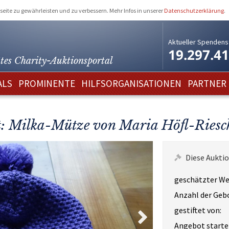
eite zu gewährleisten und zu verbessern. Mehr Infos in unserer
Datenschutzerklärung
.
Aktueller Spendens
19.297.4
tes Charity-
Auktionsportal
ALS
PROMINENTE
HILFSORGANISATIONEN
PARTNER
it: Milka-Mütze von Maria Höfl-Riesc
Diese Auktio
geschätzter We
Anzahl der Geb
gestiftet von:
Angebot starte