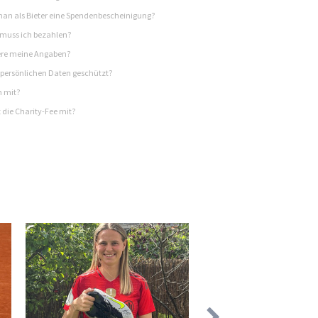
n als Bieter eine Spendenbescheinigung?
 muss ich bezahlen?
re meine Angaben?
persönlichen Daten geschützt?
h mit?
 die Charity-Fee mit?