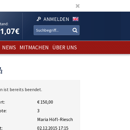
ANMELDEN
tand:
11,07€
NEWS
MITMACHEN
ÜBER UNS
h
n ist bereits beendet.
rt:
€ 150,00
ote:
3
Maria Höfl-Riesch
t:
02.12.2015 17:15