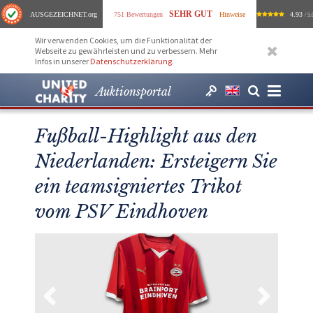
SEHR GUT
AUSGEZEICHNET
.org
751 Bewertungen
Hinweise
4.93
/ 5.
Wir verwenden Cookies, um die Funktionalität der
Webseite zu gewährleisten und zu verbessern. Mehr
Infos in unserer
Datenschutzerklärung
.
Auktionsportal
Fußball-Highlight aus den
Niederlanden: Ersteigern Sie
ein teamsigniertes Trikot
vom PSV Eindhoven