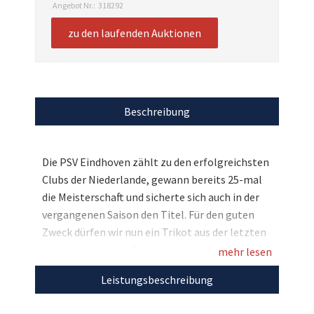
Angebot Nr.:
318292
zu den laufenden Auktionen
Beschreibung
Die PSV Eindhoven zählt zu den erfolgreichsten
Clubs der Niederlande, gewann bereits 25-mal
die Meisterschaft und sicherte sich auch in der
vergangenen Saison den Titel. Für den guten
Zweck dürfen wir nun ein Trikot aus der letzten
Meistersaison von Eindhoven versteigern, das
mehr lesen
die Unterschriften einiger Spieler der
Leistungsbeschreibung
Mannschaft trägt. Ein einzigartiges Fußball-
Sammlerstück für den guten Zweck - Jetzt