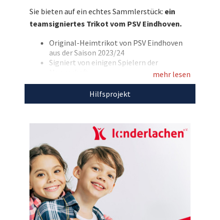
mitbieten und Kinderlachen e.V. unterstützen!
Sie bieten auf ein echtes Sammlerstück:
ein
teamsigniertes Trikot vom PSV Eindhoven.
Entdecken Sie bei uns auch
weitere
einzigartige Auktionen
für den guten
Original-Heimtrikot von PSV Eindhoven
Zweck!
aus der Saison 2023/24
Signiert von einigen Spielern der
Mannschaft
mehr lesen
Größe: L
Farbe: rot
Hilfsprojekt
Marke: Puma
Hinweis: Versandkosten werden vom
Käufer getragen
Mit dem Erlös dieser Auktion unterstützen wir
Kinderlachen e.V.