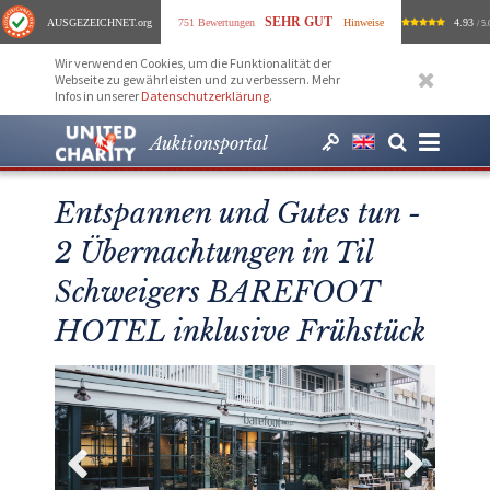
SEHR GUT
AUSGEZEICHNET
.org
751 Bewertungen
Hinweise
4.93
/ 5.
Wir verwenden Cookies, um die Funktionalität der
Webseite zu gewährleisten und zu verbessern. Mehr
Infos in unserer
Datenschutzerklärung
.
Auktionsportal
Entspannen und Gutes tun -
2 Übernachtungen in Til
Schweigers BAREFOOT
HOTEL inklusive Frühstück