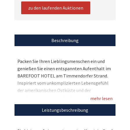
zu den laufenden Auktionen
Beschreibung
Packen Sie Ihren Lieblingsmenschen ein und
genießen Sie einen entspannten Aufenthalt im
BAREFOOT HOTEL am Timmendorfer Strand.
Inspiriert vom unkomplizierten Lebensgefühl
der amerikanischen Ostküste und der
pazifischen Lässigkeit Malibus hat Til
mehr lesen
Schweiger mit seinem Hotel einen Ort des
Leistungsbeschreibung
Aufatmens und der puren Erholung geschaffen.
Weißes Leinen, grobes Holz, geflochtener Korb
und helle Stoffe prägen die Räume und