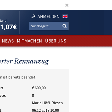
ANMELDEN
tand:
11,07€
NEWS
MITMACHEN
ÜBER UNS
ierter Rennanzug
n ist bereits beendet.
rt:
€ 600,00
ote:
8
Maria Höfl-Riesch
t:
06.12.2017 10:00