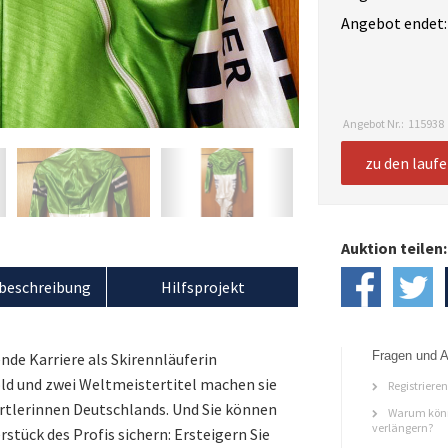
Angebot endet:
Angebot Nr.:
115938
zu den lauf
Auktion teilen:
beschreibung
Hilfsprojekt
Fragen und A
nde Karriere als Skirennläuferin
ld und zwei Weltmeistertitel machen sie
Registriere
ortlerinnen Deutschlands. Und Sie können
Warum könn
verlängern?
stück des Profis sichern: Ersteigern Sie