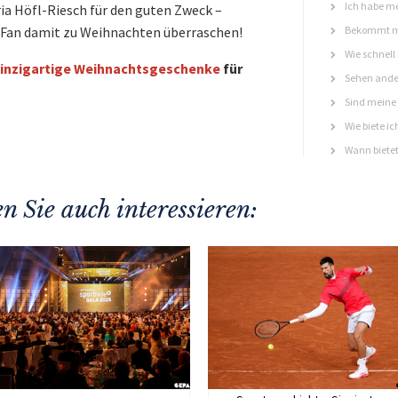
Ich habe me
ia Höfl-Riesch für den guten Zweck –
n Fan damit zu Weihnachten überraschen!
Bekommt ma
Wie schnell
inzigartige Weihnachtsgeschenke
für
Sehen ande
Sind meine 
Wie biete ic
Wann bietet
n Sie auch interessieren: