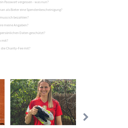
in Passwort vergessen - was nun?
n als Bieter eine Spendenbescheinigung?
 muss ich bezahlen?
re meine Angaben?
persönlichen Daten geschützt?
h mit?
 die Charity-Fee mit?