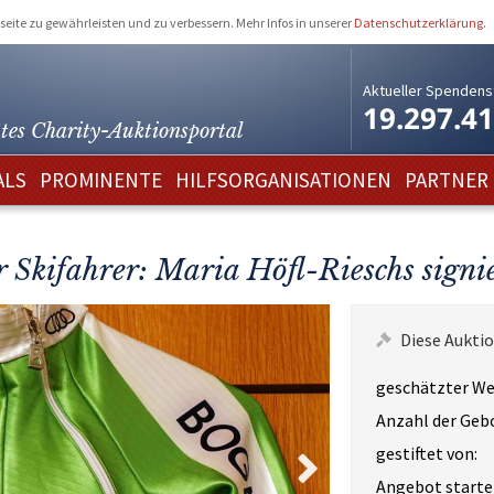
eite zu gewährleisten und zu verbessern. Mehr Infos in unserer
Datenschutzerklärung
.
Aktueller Spendens
19.297.4
tes Charity-
Auktionsportal
ALS
PROMINENTE
HILFSORGANISATIONEN
PARTNER
r Skifahrer: Maria Höfl-Rieschs sign
Diese Auktio
geschätzter We
Anzahl der Geb
gestiftet von:
Angebot starte