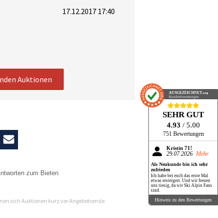
17.12.2017 17:40
enden Auktionen
AUSGEZEICHNET
.org
Kundenbewertungen
SEHR GUT
4.93
/ 5.00
751 Bewertungen
Kristin 71!
29.07.2026
Mehr
Als Neukunde bin ich sehr
zufrieden
ntworten zum Bieten
Ich habe bei euch das erste Mal
etwas ersteigert. Und wir freuen
uns riesig, da wir Ski Alpin Fans
n
sind.
en sich Auktionen kurz vor Angebotsende
Hinweis zu den Bewertungen