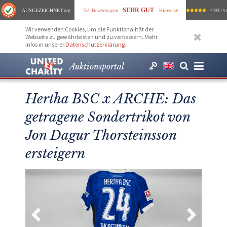
SEHR GUT
AUSGEZEICHNET
.org
751 Bewertungen
Hinweise
4.93
/ 5.
Wir verwenden Cookies, um die Funktionalität der
Webseite zu gewährleisten und zu verbessern. Mehr
Infos in unserer
Datenschutzerklärung
.
Auktionsportal
Hertha BSC x ARCHE: Das
getragene Sondertrikot von
Jon Dagur Thorsteinsson
ersteigern