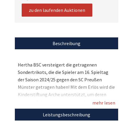
zu den laufenden Auktionen
Beschreibung
Hertha BSC versteigert die getragenen
Sondertrikots, die die Spieler am 16. Spieltag
der Saison 2024/25 gegen den SC Preußen
Münster getragen haben! Mit dem Erlös wird die
Kinderstiftung Arche unterstützt, um deren
wichtige Arbeit mit sozial benachteiligten
mehr lesen
Kindern zu fördern. Unter dem Motto
Leistungsbeschreibung
„Gemeinsam Chancen schenken“ schmückte
das farbenfrohe Logo der Arche an diesem
besonderen Spieltag die Ärmel der Trikots, da