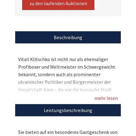
zu den laufenden Auktionen
Beschreibung
Vitali Klitschko ist nicht nur als ehemaliger
Profiboxer und Weltmeister im Schwergewicht
bekannt, sondern auch als prominenter
ukrainischer Politiker und Bürgermeister der
Hauptstadt Kiew – die wie die hessische Stadt
Schlüchtern den Erzengel Michael im Wappen
mehr lesen
trägt. Aus diesem Grund stattete der Weltstar
Leistungsbeschreibung
Schlüchtern einen Besuch ab und ließ gleich
mehrere wertvolle Gastgeschenke da –
darunter dieses Bildnis des Erzengels Michael,
Sie bieten auf ein besonderes Gastgeschenk von
das wir nun zugunsten des Kinderhospiz