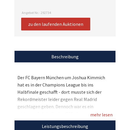
Angebot Nr.:
292734
zu den laufenden Auktionen
Beschreibung
Der FC Bayern München um Joshua Kimmich
hat es in der Champions League bis ins
Halbfinale geschafft - dort musste sich der
Rekordmeister leider gegen Real Madrid
geschlagen geben. Dennoch war es ein
wichtiger Erfolg für den FCB, der zum ersten
mehr lesen
Mal nach vier Jahren wieder im Halbfinale der
Leistungsbeschreibung
Königsklasse stand. Und genau aus diesem