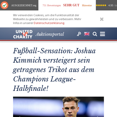
SEHR GUT
AUSGEZEICHNET
.org
751 Bewertungen
Hinweise
4.93
/ 5.
Wir verwenden Cookies, um die Funktionalität der
Webseite zu gewährleisten und zu verbessern. Mehr
Infos in unserer
Datenschutzerklärung
.
Auktionsportal
Fußball-Sensation: Joshua
Kimmich versteigert sein
getragenes Trikot aus dem
Champions League-
Halbfinale!