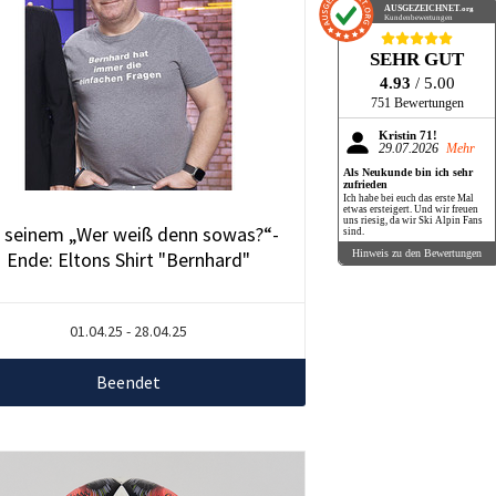
AUSGEZEICHNET
.org
Kundenbewertungen
SEHR GUT
4.93
/ 5.00
751 Bewertungen
Kristin 71!
29.07.2026
Mehr
Als Neukunde bin ich sehr
zufrieden
Ich habe bei euch das erste Mal
etwas ersteigert. Und wir freuen
uns riesig, da wir Ski Alpin Fans
 seinem „Wer weiß denn sowas?“-
sind.
Ende: Eltons Shirt "Bernhard"
Hinweis zu den Bewertungen
01.04.25 - 28.04.25
Beendet