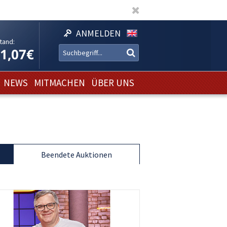
ANMELDEN
tand:
11,07€
NEWS
MITMACHEN
ÜBER UNS
Beendete Auktionen