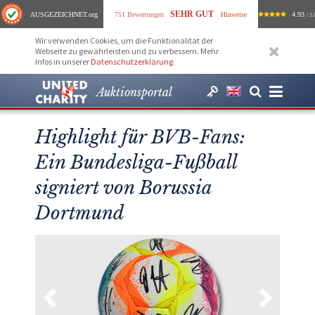
SEHR GUT
AUSGEZEICHNET
.org
751 Bewertungen
Hinweise
4.93
/ 5.
Wir verwenden Cookies, um die Funktionalität der
Webseite zu gewährleisten und zu verbessern. Mehr
Infos in unserer
Datenschutzerklärung
.
Auktionsportal
Highlight für BVB-Fans:
Ein Bundesliga-Fußball
signiert von Borussia
Dortmund