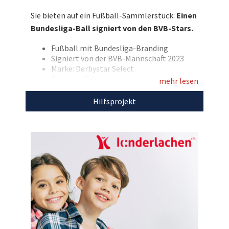
Vizemeister 2023!
Sie bieten auf ein Fußball-Sammlerstück:
Einen
Bundesliga-Ball signiert von den BVB-Stars.
Entdecken Sie bei uns auch
weitere
einzigartige Auktionen
für den guten
Fußball mit Bundesliga-Branding
Zweck!
Signiert von der BVB-Mannschaft 2023
Marke: Derbystar Select
Farbe: weiß / bunt
mehr lesen
Den Erlös dieser Auktion leiten wir direkt, ohne
Hilfsprojekt
Abzug von Kosten, an
Kinderlachen e.V.
weiter.