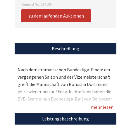
Angebot Nr.:
274158
zu den laufenden Auktionen
Beschreibung
Nach dem dramatischen Bundesliga-Finale der
vergangenen Saison und der Vizemeisterschaft
greift die Mannschaft von Borussia Dortmund
jetzt wieder neu an! Für alle ihre Fans haben die
BVB-Stars einen Budnesliga-Ball von Derbystar
signiert, den wir hier zugunsten von
mehr lesen
Kinderlachen e.V. versteigern dürfen. Bieten Sie
Leistungsbeschreibung
mit und sichern Sie sich dieses Fußball-
Sammlerstück mit den Signaturen aller