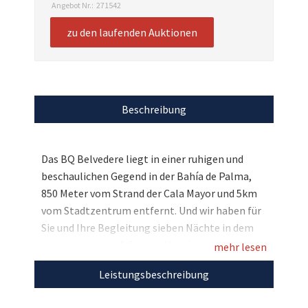
Angebot Nr.:
271542
zu den laufenden Auktionen
Beschreibung
Das BQ Belvedere liegt in einer ruhigen und
beschaulichen Gegend in der Bahía de Palma,
850 Meter vom Strand der Cala Mayor und 5km
vom Stadtzentrum entfernt. Und wir haben für
Sie und Ihre Begleitung sieben Nächte in dem
neu renovierten 4-Sterne-Hotel reserviert.
mehr lesen
Freuen Sie sich auf Halbpension-Verpflegung,
Leistungsbeschreibung
Sonne und Erholung pur auf Mallorca und das
auch noch für den guten Zweck – Bieten Sie mit