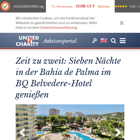
SEHR GUT
AUSGEZEICHNET
.org
751 Bewertungen
Hinweise
4.93
/ 5.
Wir verwenden Cookies, um die Funktionalität der
Webseite zu gewährleisten und zu verbessern. Mehr
Infos in unserer
Datenschutzerklärung
.
Auktionsportal
Zeit zu zweit: Sieben Nächte
in der Bahía de Palma im
BQ Belvedere-Hotel
genießen