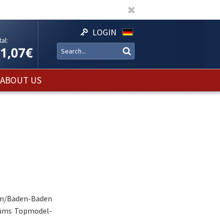
LOGIN
al:
11,07€
ABOUT US
im/Baden-Baden
Klums Topmodel-