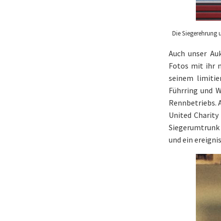
Die Siegerehrung u
Auch unser Auk
Fotos mit ihr 
seinem limitie
Führring und W
Rennbetriebs. 
United Charit
Siegerumtrunk 
und ein ereigni