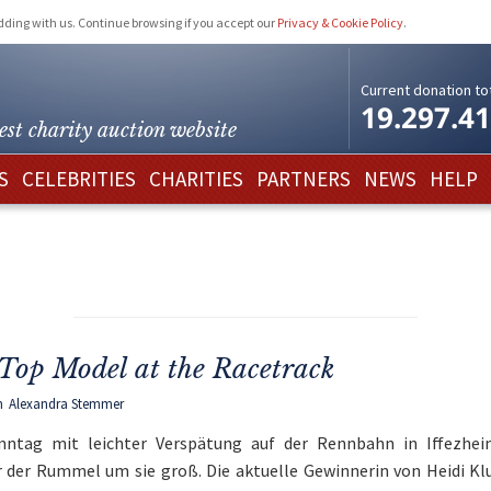
idding with us. Continue browsing if you accept our
Privacy & Cookie Policy
.
Current donation tot
19.297.4
est charity
auction website
S
CELEBRITIES
CHARITIES
PARTNERS
NEWS
HELP
Top Model at the Racetrack
m
Alexandra Stemmer
nntag mit leichter Verspätung auf der Rennbahn in Iffezhe
r der Rummel um sie groß. Die aktuelle Gewinnerin von Heidi 