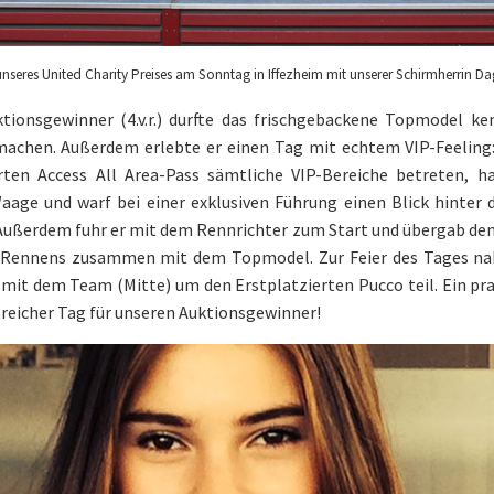
nseres United Charity Preises am Sonntag in Iffezheim mit unserer Schirmherrin Dag
tionsgewinner (4.v.r.) durfte das frischgebackene Topmodel k
machen. Außerdem erlebte er einen Tag mit echtem VIP-Feeling
rten Access All Area-Pass sämtliche VIP-Bereiche betreten, 
aage und warf bei einer exklusiven Führung einen Blick hinter d
Außerdem fuhr er mit dem Rennrichter zum Start und übergab den
y Rennens zusammen mit dem Topmodel. Zur Feier des Tages n
mit dem Team (Mitte) um den Erstplatzierten Pucco teil. Ein p
sreicher Tag für unseren Auktionsgewinner!