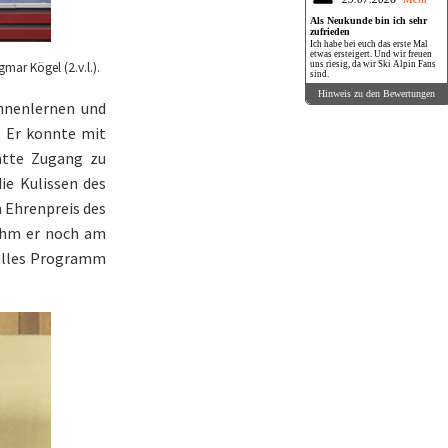
Als Neukunde bin ich sehr
zufrieden
Ich habe bei euch das erste Mal
etwas ersteigert. Und wir freuen
mar Kögel (2.v.l.).
uns riesig, da wir Ski Alpin Fans
sind.
Hinweis zu den Bewertungen
ennenlernen und
: Er konnte mit
hatte Zugang zu
ie Kulissen des
 Ehrenpreis des
ahm er noch am
ralles Programm