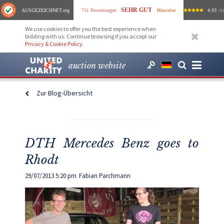
SEHR GUT
AUSGEZEICHNET
.org
751 Bewertungen
Hinweise
4.93
/ 5.
We use cookies to offer you the best experience when
bidding with us. Continue browsing if you accept our
Privacy & Cookie Policy
.
auction website
Zur Blog-Übersicht
DTH Mercedes Benz goes to
Rhodt
29/07/2013 5:20 pm
Fabian Parchmann