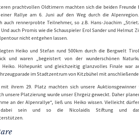
eren prachtvollen Oldtimern machten sich die beiden Freunde b
einer Rallye am 6. Juni auf den Weg durch die Alpenregion.
 auch rennerprobte Teilnehmer, so z.B. Hans-Joachim „Striet
 Und auch Promis wie die Schauspieler Erol Sander und Helmut Zie
lpentour nicht entgehen lassen.
 legten Heiko und Stefan rund 500km durch die Bergwelt Tirol
ück und waren „begeistert von der wunderschönen Naturk
o Heiko. Höhepunkt und gleichzeitig glanzvolles Finale war 
Fahrzeugparade im Stadtzentrum von Kitzbühel mit anschließende
 mit ihrem 29. Platz machten sich unsere Auktionsgewinner 
h unsere Platzierung wurde unser Ehrgeiz geweckt. Daher planen 
hme an der Alpenrallye“, ließ uns Heiko wissen. Vielleicht dürfe
dabei sein und so die Nicolaidis Stiftung und das 
erstützen.
are