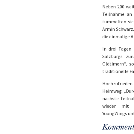
Neben 200 weit
Teilnahme an 
tummelten sich
Armin Schwarz.
die einmalige A
In drei Tagen
Salzburgs zur
Oldtimern“, s
traditionelle 
Hochzufrieden
Heimweg. „Durc
nächste Teilna
wieder mit 
YoungWings
unt
Komment