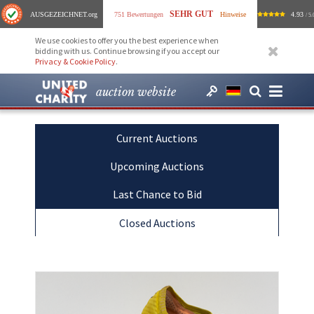
SEHR GUT
AUSGEZEICHNET
.org
751 Bewertungen
Hinweise
4.93
/ 5.
We use cookies to offer you the best experience when
bidding with us. Continue browsing if you accept our
Privacy & Cookie Policy
.
auction website
Current Auctions
Upcoming Auctions
Last Chance to Bid
Closed Auctions