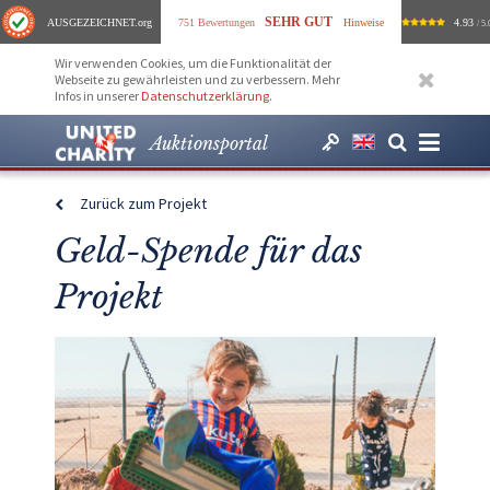
SEHR GUT
AUSGEZEICHNET
.org
751 Bewertungen
Hinweise
4.93
/ 5.
Wir verwenden Cookies, um die Funktionalität der
Webseite zu gewährleisten und zu verbessern. Mehr
Infos in unserer
Datenschutzerklärung
.
Auktionsportal
Zurück zum Projekt
Geld-Spende für das
Projekt