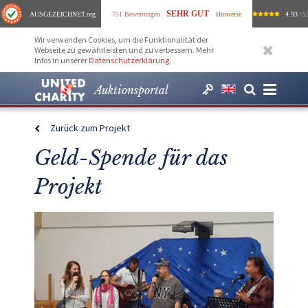
SEHR GUT
AUSGEZEICHNET
.org
751 Bewertungen
Hinweise
4.93
/ 5.
Wir verwenden Cookies, um die Funktionalität der
Webseite zu gewährleisten und zu verbessern. Mehr
Infos in unserer
Datenschutzerklärung
.
Auktionsportal
Zurück zum Projekt
Geld-Spende für das
Projekt