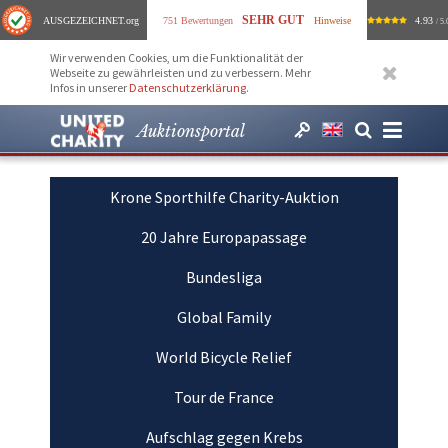
SEHR GUT
AUSGEZEICHNET
.org
751 Bewertungen
Hinweise
4.93
/ 5.
Wir verwenden Cookies, um die Funktionalität der
Webseite zu gewährleisten und zu verbessern. Mehr
Infos in unserer
Datenschutzerklärung
.
Auktionsportal
Krone Sporthilfe Charity-Auktion
20 Jahre Europapassage
Bundesliga
Global Family
World Bicycle Relief
Tour de France
Aufschlag gegen Krebs