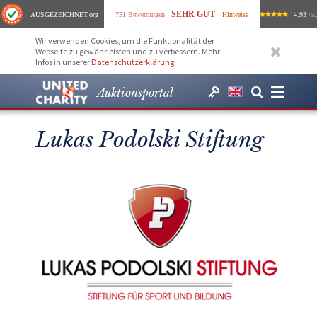
SEHR GUT
AUSGEZEICHNET
.org
751 Bewertungen
Hinweise
4.93
/ 5.
Wir verwenden Cookies, um die Funktionalität der
Webseite zu gewährleisten und zu verbessern. Mehr
Infos in unserer
Datenschutzerklärung
.
Auktionsportal
Lukas Podolski Stiftung