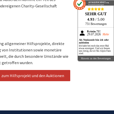
AUSGEZEICHNET
.org
dereigenen Charity-Gesellschaft
Kundenbewertungen
SEHR GUT
4.93
/ 5.00
751 Bewertungen
Kristin 71!
29.07.2026
Mehr
Als Neukunde bin ich sehr
g allgemeiner Hilfsprojekte, direkte
zufrieden
Ich habe bei euch das erste Mal
etwas ersteigert. Und wir freuen
ng von Institutionen sowie monetäre
uns riesig, da wir Ski Alpin Fans
sind.
welt, die durch besondere Umstände wie
Hinweis zu den Bewertungen
t getroffen wurden.
zum Hilfsprojekt und den Auktionen