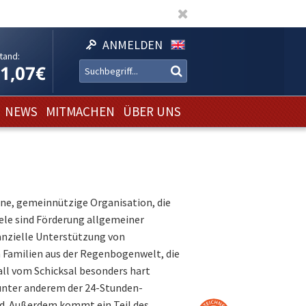
ANMELDEN
tand:
11,07€
NEWS
MITMACHEN
ÜBER UNS
ene, gemeinnützige Organisation, die
le sind Förderung allgemeiner
nanzielle Unterstützung von
n Familien aus der Regenbogenwelt, die
ll vom Schicksal besonders hart
 unter anderem der 24-Stunden-
. Außerdem kommt ein Teil des