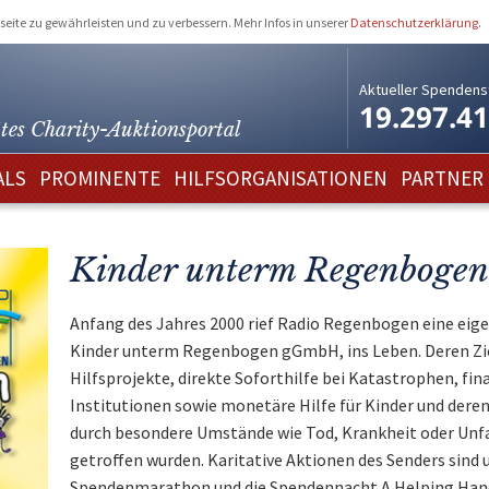
eite zu gewährleisten und zu verbessern. Mehr Infos in unserer
Datenschutzerklärung
.
Aktueller Spendens
19.297.4
tes Charity-
Auktionsportal
ALS
PROMINENTE
HILFSORGANISATIONEN
PARTNER
Kinder unterm Regenbogen
Anfang des Jahres 2000 rief Radio Regenbogen eine eig
Kinder unterm Regenbogen gGmbH, ins Leben. Deren Zie
Hilfsprojekte, direkte Soforthilfe bei Katastrophen, fi
Institutionen sowie monetäre Hilfe für Kinder und dere
durch besondere Umstände wie Tod, Krankheit oder Unfa
getroffen wurden. Karitative Aktionen des Senders sind
Spendenmarathon und die Spendennacht A Helping Hand