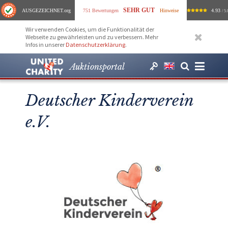
SEHR GUT
AUSGEZEICHNET
.org
751 Bewertungen
Hinweise
4.93
/ 5.
Wir verwenden Cookies, um die Funktionalität der
Webseite zu gewährleisten und zu verbessern. Mehr
Infos in unserer
Datenschutzerklärung
.
Auktionsportal
Deutscher Kinderverein
e.V.