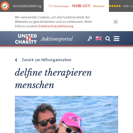
SEHR GUT
AUSGEZEICHNET
.org
751 Bewertungen
Hinweise
4.93
/ 5.
Wir verwenden Cookies, um die Funktionalität der
Webseite zu gewährleisten und zu verbessern. Mehr
Infos in unserer
Datenschutzerklärung
.
Auktionsportal
Zurück zur Hilfsorganisation
delfine therapieren
menschen