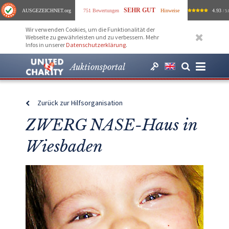
SEHR GUT
AUSGEZEICHNET
.org
751 Bewertungen
Hinweise
4.93
/ 5.
Wir verwenden Cookies, um die Funktionalität der
Webseite zu gewährleisten und zu verbessern. Mehr
Infos in unserer
Datenschutzerklärung
.
Auktionsportal
Zurück zur Hilfsorganisation
ZWERG NASE-Haus in
Wiesbaden