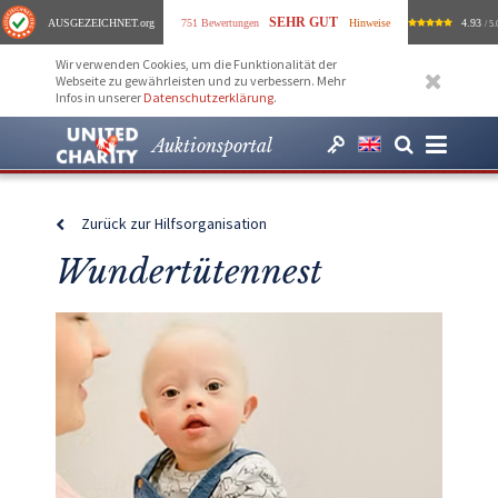
SEHR GUT
AUSGEZEICHNET
.org
751 Bewertungen
Hinweise
4.93
/ 5.
Wir verwenden Cookies, um die Funktionalität der
Webseite zu gewährleisten und zu verbessern. Mehr
Infos in unserer
Datenschutzerklärung
.
Auktionsportal
Zurück zur Hilfsorganisation
Wundertütennest