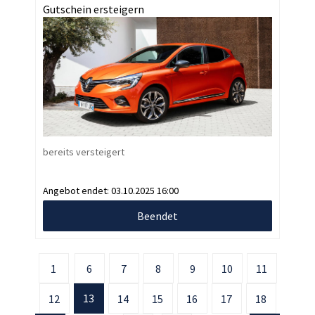
Gutschein ersteigern
bereits versteigert
Angebot endet:
03.10.2025 16:00
Beendet
1
6
7
8
9
10
11
13
12
14
15
16
17
18