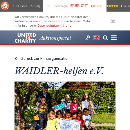
SEHR GUT
AUSGEZEICHNET
.org
751 Bewertungen
Hinweise
4.93
/ 5.
Wir verwenden Cookies, um die Funktionalität der
Webseite zu gewährleisten und zu verbessern. Mehr
Infos in unserer
Datenschutzerklärung
.
Auktionsportal
Zurück zur Hilfsorganisation
WAIDLER-helfen e.V.