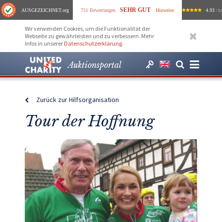
SEHR GUT
AUSGEZEICHNET
.org
751 Bewertungen
Hinweise
4.93
/ 5.
Wir verwenden Cookies, um die Funktionalität der
Webseite zu gewährleisten und zu verbessern. Mehr
Infos in unserer
Datenschutzerklärung
.
Auktionsportal
Zurück zur Hilfsorganisation
Tour der Hoffnung