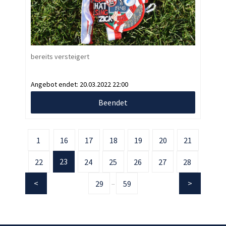
bereits versteigert
Angebot endet:
20.03.2022 22:00
Beendet
1
16
17
18
19
20
21
23
22
24
25
26
27
28
29
59
...