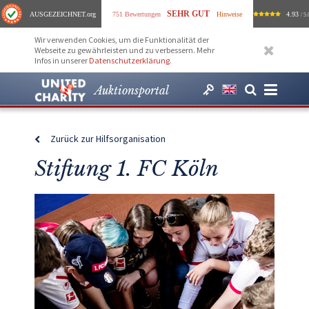
SEHR GUT
AUSGEZEICHNET
.org
751 Bewertungen
Hinweise
4.93
/ 5.
Wir verwenden Cookies, um die Funktionalität der
Webseite zu gewährleisten und zu verbessern. Mehr
Infos in unserer
Datenschutzerklärung
.
Auktionsportal
Zurück zur Hilfsorganisation
Stiftung 1. FC Köln