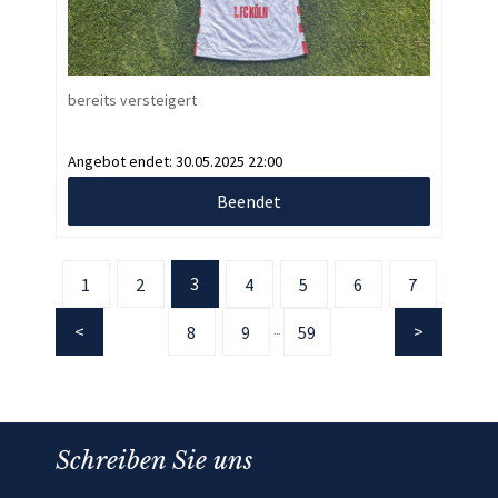
bereits versteigert
Angebot endet:
30.05.2025 22:00
Beendet
3
1
2
4
5
6
7
8
9
59
...
Schreiben Sie uns