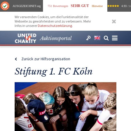
SEHR GUT
AUSGEZEICHNET
.org
751 Bewertungen
Hinweise
4.93
/ 5.
Wir verwenden Cookies, um die Funktionalität der
Webseite zu gewährleisten und zu verbessern. Mehr
Infos in unserer
Datenschutzerklärung
.
Auktionsportal
Zurück zur Hilfsorganisation
Stiftung 1. FC Köln