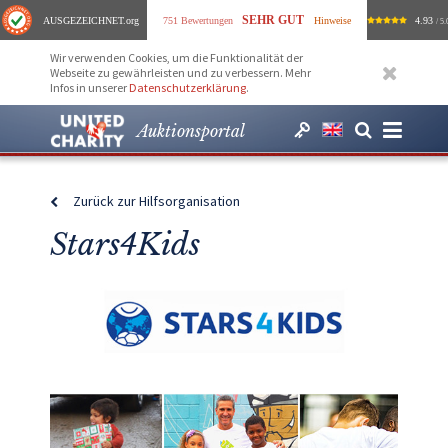
SEHR GUT
AUSGEZEICHNET
.org
751 Bewertungen
Hinweise
4.93
/ 5.
Wir verwenden Cookies, um die Funktionalität der
Webseite zu gewährleisten und zu verbessern. Mehr
Infos in unserer
Datenschutzerklärung
.
Auktionsportal
Zurück zur Hilfsorganisation
Stars4Kids