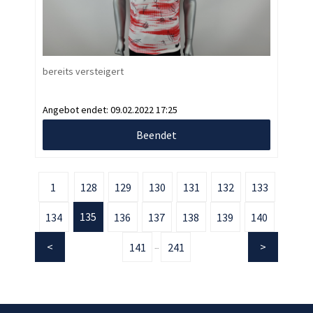
bereits versteigert
Angebot endet:
09.02.2022 17:25
Beendet
1
128
129
130
131
132
133
135
134
136
137
138
139
140
141
241
...