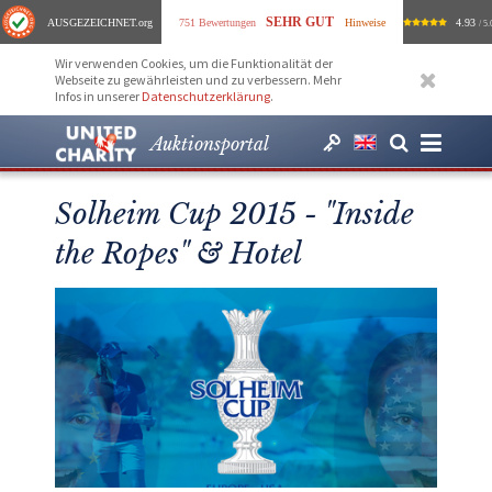
SEHR GUT
AUSGEZEICHNET
.org
751 Bewertungen
Hinweise
4.93
/ 5.
Wir verwenden Cookies, um die Funktionalität der
Webseite zu gewährleisten und zu verbessern. Mehr
Infos in unserer
Datenschutzerklärung
.
Auktionsportal
Solheim Cup 2015 - "Inside
the Ropes" & Hotel