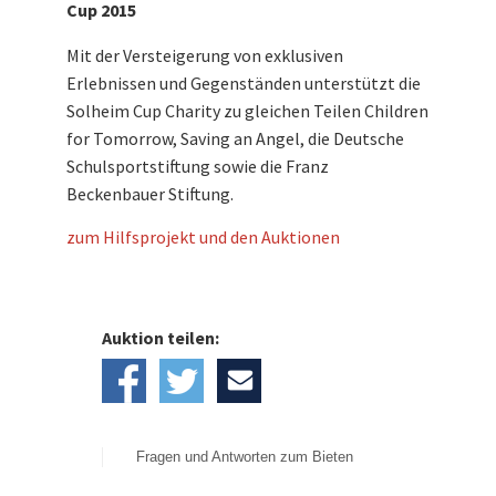
Children for Tomorrow, die Deutsche
Cup 2015
Schulsportstiftung, die Franz Beckenbauer
Mit der Versteigerung von exklusiven
Stiftung und Saving an Angel weiter.
Erlebnissen und Gegenständen unterstützt die
Solheim Cup Charity zu gleichen Teilen Children
for Tomorrow, Saving an Angel, die Deutsche
Schulsportstiftung sowie die Franz
Beckenbauer Stiftung.
zum Hilfsprojekt und den Auktionen
Auktion teilen:
Fragen und Antworten zum Bieten