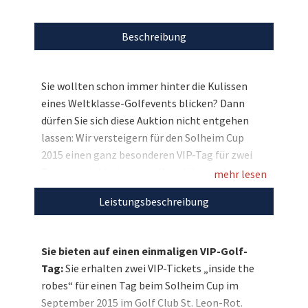
Beschreibung
Sie wollten schon immer hinter die Kulissen
eines Weltklasse-Golfevents blicken? Dann
dürfen Sie sich diese Auktion nicht entgehen
lassen: Wir versteigern für den Solheim Cup
2015 einen ganz besonderen VIP-Tag für zwei
Personen inklusive einer Hotelübernachtung.
mehr lesen
Sie haben Zutritt zum VIP-Bereich im Clubhaus,
Leistungsbeschreibung
können somit die weiblichen Golf-Stars
hautnah erleben und erhalten einen einmaligen
Einblick in das Turniergeschehen. Bieten Sie mit
Sie bieten auf einen einmaligen VIP-Golf-
auf einen unvergesslichen Golf-Tag!
Tag:
Sie erhalten zwei VIP-Tickets „inside the
robes“ für einen Tag beim Solheim Cup im
September 2015 im Golf Club St. Leon-Rot.