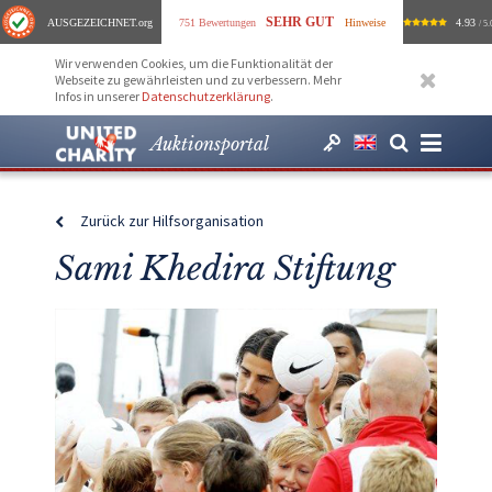
SEHR GUT
AUSGEZEICHNET
.org
751 Bewertungen
Hinweise
4.93
/ 5.
Wir verwenden Cookies, um die Funktionalität der
Webseite zu gewährleisten und zu verbessern. Mehr
Infos in unserer
Datenschutzerklärung
.
Auktionsportal
Zurück zur Hilfsorganisation
Sami Khedira Stiftung