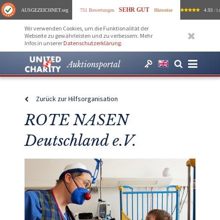
SEHR GUT
AUSGEZEICHNET
.org
751 Bewertungen
Hinweise
4.93
/ 5.
Wir verwenden Cookies, um die Funktionalität der
Webseite zu gewährleisten und zu verbessern. Mehr
Infos in unserer
Datenschutzerklärung
.
Auktionsportal
Zurück zur Hilfsorganisation
ROTE NASEN
Deutschland e.V.