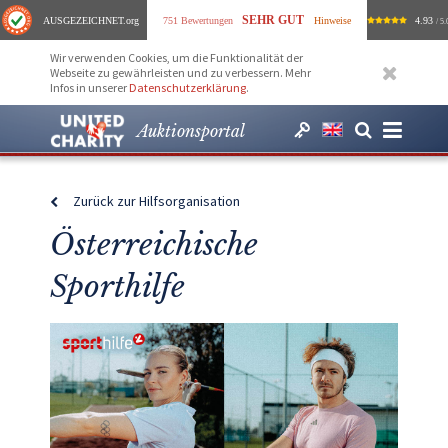
SEHR GUT
AUSGEZEICHNET
.org
751 Bewertungen
Hinweise
4.93
/ 5.
Wir verwenden Cookies, um die Funktionalität der
Webseite zu gewährleisten und zu verbessern. Mehr
Infos in unserer
Datenschutzerklärung
.
Auktionsportal
Zurück zur Hilfsorganisation
Österreichische
Sporthilfe