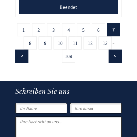
Beendet
7
1
2
3
4
5
6
8
9
10
11
12
13
...
108
Schreiben Sie uns