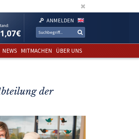
ANMELDEN
tand:
11,07€
NEWS
MITMACHEN
ÜBER UNS
bteilung der