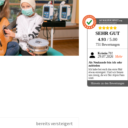
AUSGEZEICHNET
.org
Kundenbewertungen
SEHR GUT
4.93
/ 5.00
751 Bewertungen
Kristin 71!
29.07.2026
Mehr
Als Neukunde bin ich sehr
zufrieden
Ich habe bei euch das erste Mal
etwas ersteigert. Und wir freuen
uns riesig, da wir Ski Alpin Fans
sind.
Hinweis zu den Bewertungen
bereits versteigert