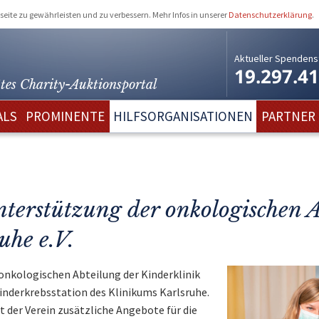
eite zu gewährleisten und zu verbessern. Mehr Infos in unserer
Datenschutzerklärung
.
Aktueller Spendens
19.297.4
tes Charity-
Auktionsportal
ALS
PROMINENTE
HILFSORGANISATIONEN
PARTNER
terstützung der onkologischen A
uhe e.V.
onkologischen Abteilung der Kinderklinik
 Kinderkrebsstation des Klinikums Karlsruhe.
 der Verein zusätzliche Angebote für die