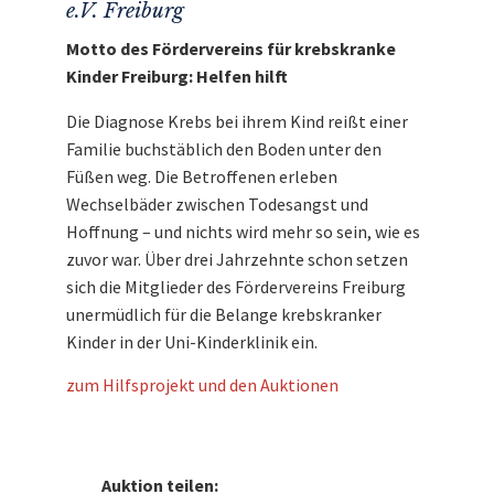
abgeholt werden. Ohne Übernachtung.
Den
e.V. Freiburg
Erlös der Auktion „Wetten mit Elstner: VIP
Motto des Fördervereins für krebskranke
beim Galopprennen Baden-Baden“ leiten wir
Kinder Freiburg: Helfen hilft
direkt, ohne einen Cent Abzug, an die
Kinderkrebsklinik Freiburg
weiter.
Die Diagnose Krebs bei ihrem Kind reißt einer
Familie buchstäblich den Boden unter den
Füßen weg. Die Betroffenen erleben
Wechselbäder zwischen Todesangst und
Hoffnung – und nichts wird mehr so sein, wie es
zuvor war. Über drei Jahrzehnte schon setzen
sich die Mitglieder des Fördervereins Freiburg
unermüdlich für die Belange krebskranker
Kinder in der Uni-Kinderklinik ein.
zum Hilfsprojekt und den Auktionen
Auktion teilen: