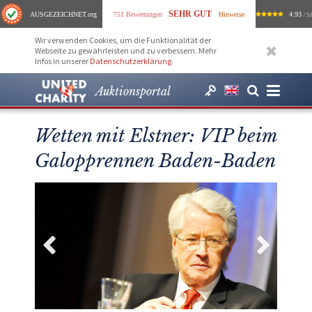
SEHR GUT
AUSGEZEICHNET
.org
751 Bewertungen
Hinweise
4.93
/ 5.
Wir verwenden Cookies, um die Funktionalität der
Webseite zu gewährleisten und zu verbessern. Mehr
Infos in unserer
Datenschutzerklärung
.
Auktionsportal
Wetten mit Elstner: VIP beim
Galopprennen Baden-Baden