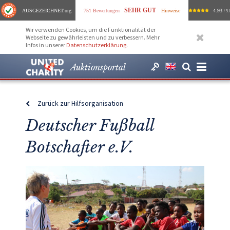
SEHR GUT
AUSGEZEICHNET
.org
751 Bewertungen
Hinweise
4.93
/ 5.
Wir verwenden Cookies, um die Funktionalität der
Webseite zu gewährleisten und zu verbessern. Mehr
Infos in unserer
Datenschutzerklärung
.
Auktionsportal
Zurück zur Hilfsorganisation
Deutscher Fußball
Botschafter e.V.