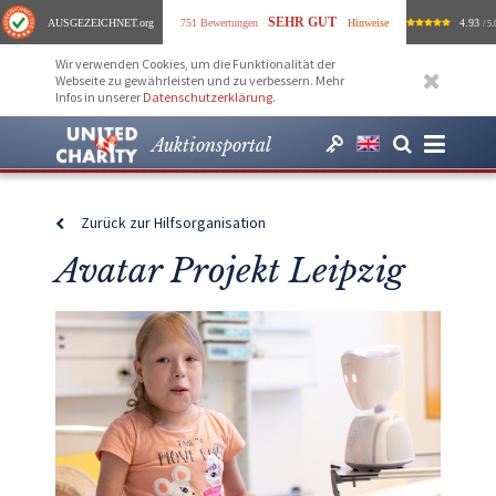
SEHR GUT
AUSGEZEICHNET
.org
751 Bewertungen
Hinweise
4.93
/ 5.
Wir verwenden Cookies, um die Funktionalität der
Webseite zu gewährleisten und zu verbessern. Mehr
Infos in unserer
Datenschutzerklärung
.
Auktionsportal
Zurück zur Hilfsorganisation
Avatar Projekt Leipzig