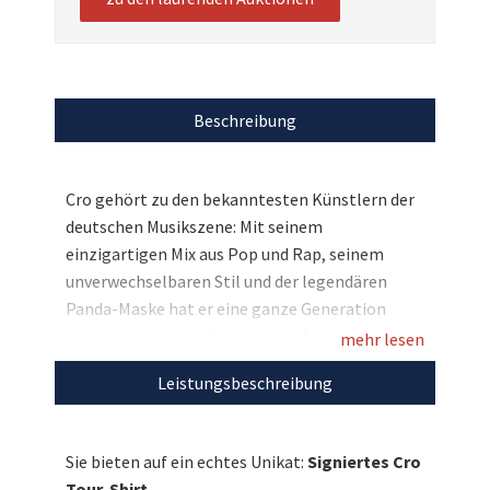
Beschreibung
Cro gehört zu den bekanntesten Künstlern der
deutschen Musikszene: Mit seinem
einzigartigen Mix aus Pop und Rap, seinem
unverwechselbaren Stil und der legendären
Panda-Maske hat er eine ganze Generation
begeistert und den Sound einer Ära geprägt.
mehr lesen
Nun haben Sie die einzigartige Gelegenheit auf
Leistungsbeschreibung
ein besonderes Fan-Highlight aus genau dieser
Zeit: Ein originales Tour-Shirt aus der „Stay
tru.“-Ära, das Cro höchstpersönlich signiert und
Sie bieten auf ein echtes Unikat:
Signiertes Cro
mit seinem ikonischen Panda bemalt hat!
Tour-Shirt.