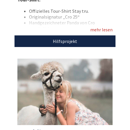
Nutzen Sie Ihre Chance auf dieses Unikat und
unterstützen Sie gleichzeitig wünschdirwas e.V.
Offizielles Tour‑Shirt Stay tru.
Originalsignatur „Cro 25“
Jetzt mitbieten und Gutes tun!
Handgezeichneter Panda von Cro
persönlich
Entdecken Sie bei uns auch
mehr lesen
Größe M
weitere
einzigartige Auktionen
für den guten
100% Baumwolle
Hilfsprojekt
Zweck!
Mit dem Erlös dieser Auktion unterstützen wir
den
wünschdirwas e.V.